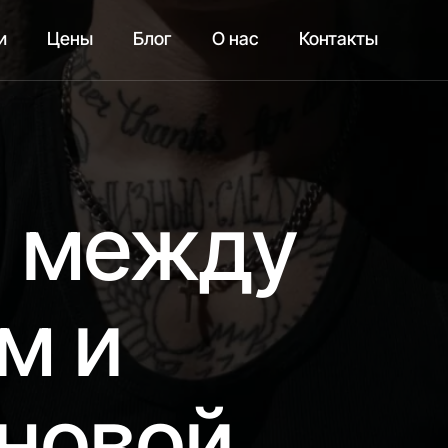
и
Цены
Блог
О нас
Контакты
а между
м и
новой