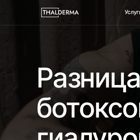
Услуг
Разниц
ботоксо
гиалуро