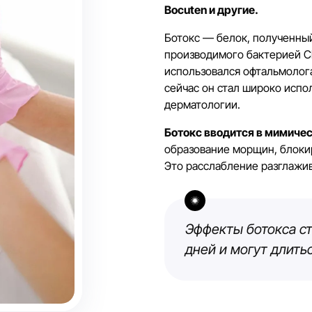
Bocuten и другие.
Ботокс — белок, полученный
производимого бактерией Clo
использовался офтальмолога
сейчас он стал широко испо
дерматологии.
Ботокс вводится в мимиче
образование морщин, блоки
Это расслабление разглажи
Эффекты ботокса ст
дней и могут длить