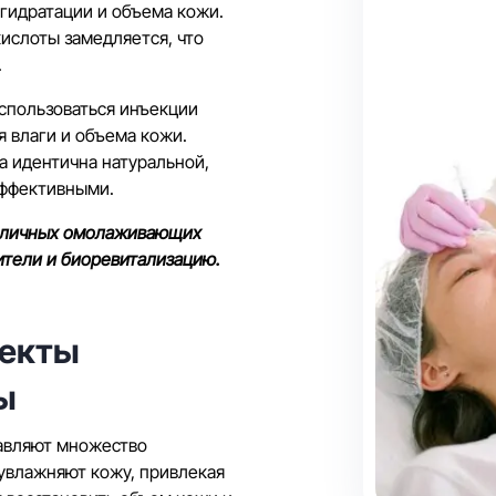
гидратации и объема кожи.
ислоты замедляется, что
.
использоваться инъекции
 влаги и объема кожи.
а идентична натуральной,
эффективными.
азличных омолаживающих
ители и биоревитализацию.
фекты
ы
авляют множество
увлажняют кожу, привлекая