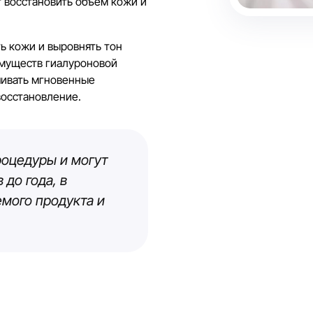
т восстановить объем кожи и
ь кожи и выровнять тон
имуществ гиалуроновой
чивать мгновенные
восстановление.
роцедуры и могут
 до года, в
емого продукта и