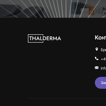
Кон
Бр
+4
in
За