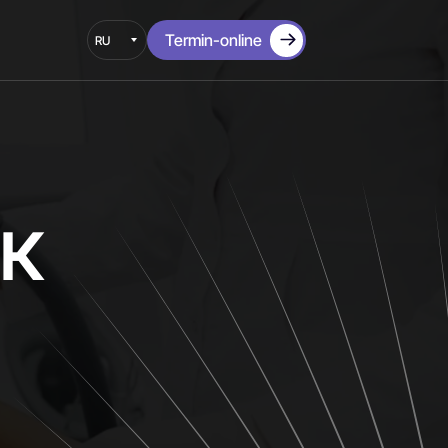
Termin-online
к