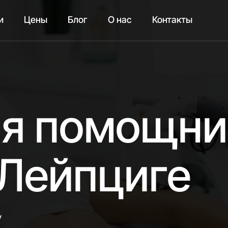
и
Цены
Блог
О нас
Контакты
ия помощни
 Лейпциге
у