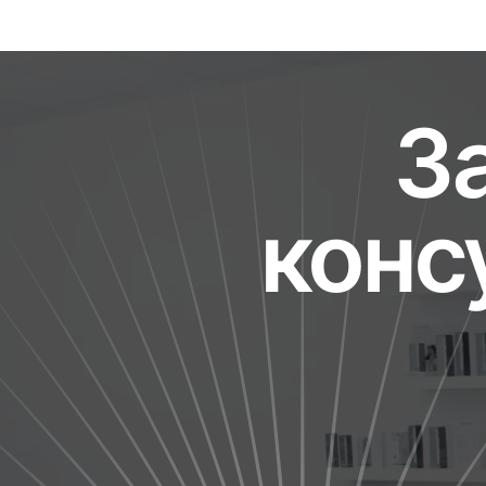
З
конс